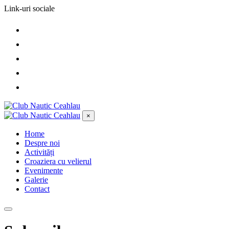
Link-uri sociale
×
Home
Despre noi
Activități
Croaziera cu velierul
Evenimente
Galerie
Contact