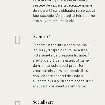
se simt mai în putere decât ceilalți,
vestele de salvare și celelalte norme
de siguranță sunt obligatorii și se aplică
fără excepție. Voi puteți să întrebați, noi
însă nu vom renunța la ele.
Aventură
Făceam un foc într-o seară pe malul
lacului și, dinspre pădure, se auzeau
niște sunete de vreascuri trosnite. În
sfertul de oră ce ne-a trebuit să ne
dumirim că este ecoul propriilor
vreascuri din vatră, am construit cu
copii diferite scenarii de luptă și
alungare a urșilor. În seara aceea, urs n-
am văzut, dar aventura am trăit-o.
Socializare