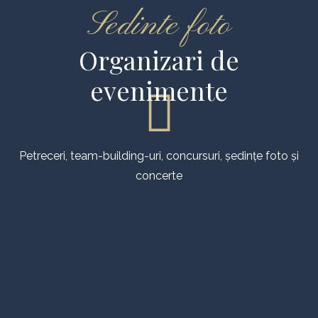
Sedinte foto
Organizari de
evenimente
Home
Despre noi
Petreceri, team-building-uri, concursuri, ședințe foto și
concerte
Activități
Croaziera cu velierul
Evenimente
Galerie
Contact