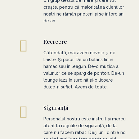
Un grup destul de mare și care tot
crește, pentru că majoritatea clienților
noștri ne rămân prieteni și se întorc an
de an.
Recreere
Câteodatâ, mai avem nevoie și de
liniște. Și pace. De un balans lin în
hamac sau în leagăn. De-o muzică a
valurilor ce se sparg de ponton. De-un
lounge jazz în surdină și-o licoare
dulce-n suflet. Avem de toate.
Siguranță
Personalul nostru este instruit și mereu
atent la regulile de siguranță, de la
care nu facem rabat. Deși unii dintre noi