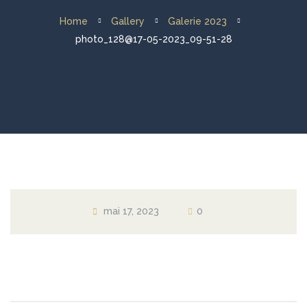
Home
Gallery
Galerie 2023
Activități
photo_128@17-05-2023_09-51-28
Croaziera cu velierul
Evenimente
Galerie
Contact
mai 17, 2023
0