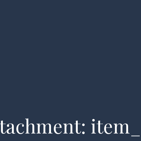
era cu velierul
Evenimente
Galerie
Contact
tachment: item