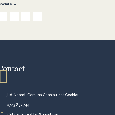
sociale
Contact
jud. Neamt, Comuna Ceahlau, sat Ceahlau
0723 837 744
clubnauticceahlau@gmail.com