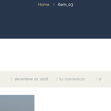
Home
item_03
decembrie 20, 2018
by clubnautic20
0