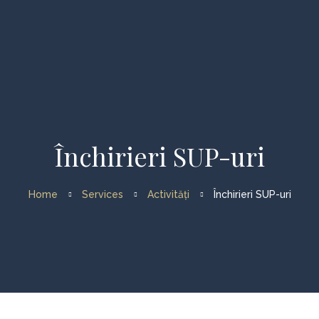
Home
Închirieri SUP-uri
Despre noi
Activități
Home
Services
Activități
Închirieri SUP-uri
Croaziera cu velierul
Evenimente
Galerie
Contact