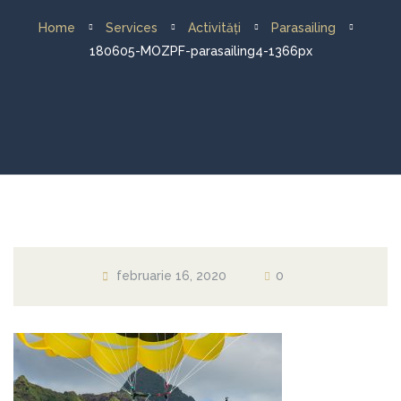
Home
Services
Activități
Parasailing
Activități
180605-MOZPF-parasailing4-1366px
Croaziera cu velierul
Evenimente
Galerie
Contact
februarie 16, 2020
0