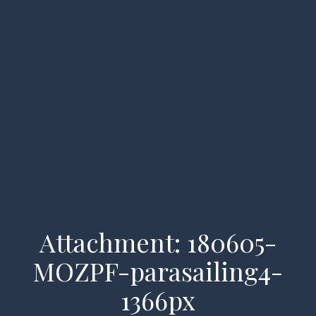
Attachment: 180605-
MOZPF-parasailing4-
Home
1366px
Despre noi